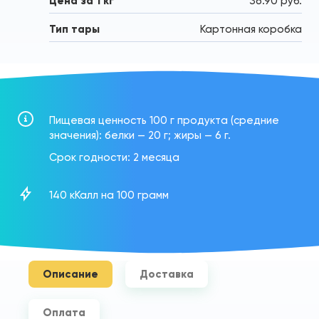
Цена за 1 кг
36.90 руб.
Тип тары
Картонная коробка
Пищевая ценность 100 г продукта (средние
значения): белки — 20 г; жиры — 6 г.
Срок годности: 2 месяца
140 кКалл на 100 грамм
Описание
Доставка
Оплата