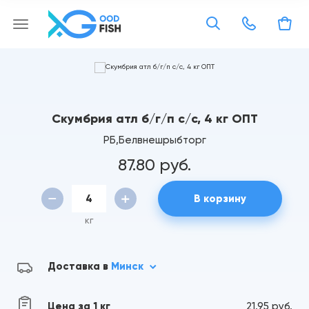
Скумбрия атл б/г/п с/с, 4 кг ОПТ
РБ,Белвнешрыбторг
87.80 руб.
В корзину
кг
Доставка в
Минск
Цена за 1 кг
21.95 руб.