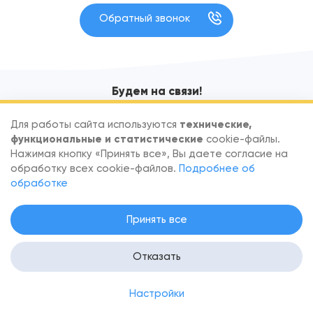
Обратный звонок
Будем на связи!
Узнавайте первыми об акциях и новых поступлениях
Для работы сайта используются
технические,
функциональные и статистические
cookie-файлы.
Нажимая кнопку «Принять все», Вы даете согласие на
обработку всех cookie-файлов.
Подробнее об
обработке
По вопросам сотрудничества обращайтесь
info@goodfish.by
.
Принять все
Скачать реквизиты
.
Настройка согласия на файлы Cookie
.
Политика в отношении обработки персональных данных
. Вся
информация на сайте — собственность интернет-магазина
Отказать
Goodfish.by. Все права защищены. Публикация информации
с сайта без разрешения правообладателя запрещена.
Настройки
Разработано
Sitory