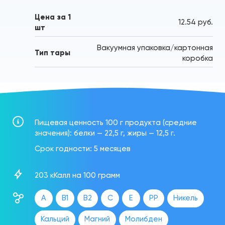
Цена за 1
12.54 руб.
шт
Вакуумная упаковка/картонная
Тип тары
коробка
Пищевая ценность 100 г продукта (средние
значения): белки — 22,5 г, жиры — 12,5 г.
Срок годности: 5 месяцев
203 кКалл на 100 грамм
A
B1
B2
C
E
PP
Никель
Кальций
Магний
Молибден