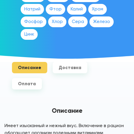
Натрий
Фтор
Калий
Хром
Фосфор
Хлор
Сера
Железо
Цинк
Описание
Доставка
Оплата
Описание
Имеет изысканный и нежный вкус. Включение в рацион
обогащает организм полезными витаминами