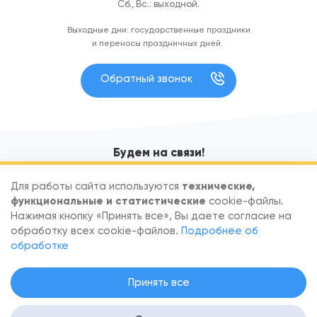
Сб., Вс.: выходной.
Выходные дни: государственные праздники
и переносы праздничных дней.
Обратный звонок
Будем на связи!
Узнавайте первыми об акциях и новых поступлениях
Для работы сайта используются
технические,
функциональные и статистические
cookie-файлы.
Нажимая кнопку «Принять все», Вы даете согласие на
обработку всех cookie-файлов.
Подробнее об
обработке
По вопросам сотрудничества обращайтесь
info@goodfish.by
.
Принять все
Скачать реквизиты
.
Настройка согласия на файлы Cookie
.
Политика в отношении обработки персональных данных
. Вся
информация на сайте — собственность интернет-магазина