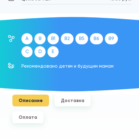
A
B
B1
B2
B5
B6
B9
C
D
E
Рекомендовано детям и будущим мамам
Описание
Доставка
Оплата