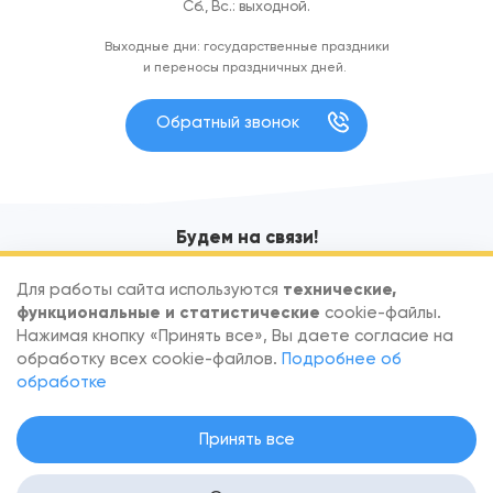
Сб., Вс.: выходной.
Выходные дни: государственные праздники
и переносы праздничных дней.
Обратный звонок
Будем на связи!
Узнавайте первыми об акциях и новых поступлениях
Для работы сайта используются
технические,
функциональные и статистические
cookie-файлы.
Нажимая кнопку «Принять все», Вы даете согласие на
обработку всех cookie-файлов.
Подробнее об
обработке
По вопросам сотрудничества обращайтесь
info@goodfish.by
.
Принять все
Скачать реквизиты
.
Настройка согласия на файлы Cookie
.
Политика в отношении обработки персональных данных
. Вся
информация на сайте — собственность интернет-магазина