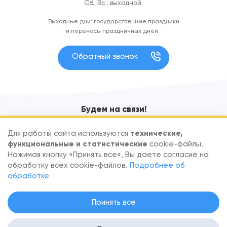
Сб., Вс.: выходной.
Выходные дни: государственные праздники
и переносы праздничных дней.
Обратный звонок
Будем на связи!
Узнавайте первыми об акциях и новых поступлениях
Для работы сайта используются
технические,
функциональные и статистические
cookie-файлы.
Нажимая кнопку «Принять все», Вы даете согласие на
обработку всех cookie-файлов.
Подробнее об
обработке
По вопросам сотрудничества обращайтесь
info@goodfish.by
.
Принять все
Скачать реквизиты
.
Настройка согласия на файлы Cookie
.
Политика в отношении обработки персональных данных
. Вся
информация на сайте — собственность интернет-магазина