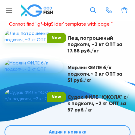
Cannot find '.gf-bigSlider' template with page ''
New
Лещ потрошеный
подкопч, ~3 кг ОПT за
17.88 руб./кг
Марлин ФИЛЕ б/к
подкопч,~ 3 кг ОПТ за
51 руб./кг
New
Судак ФИЛЕ "ЮКОЛА" с/
к подкопч, ~2 кг ОПТ за
57 руб./кг
Акции и новинки