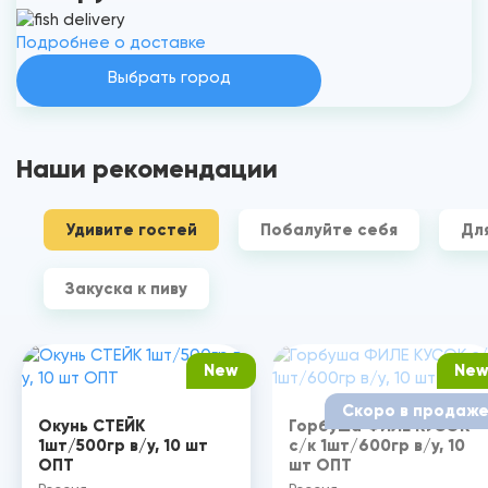
Подробнее о доставке
Выбрать город
Наши рекомендации
Удивите гостей
Побалуйте себя
Дл
Закуска к пиву
New
Ne
Скоро в продаж
Окунь СТЕЙК
Горбуша ФИЛЕ КУСОК
1шт/500гр в/у, 10 шт
с/к 1шт/600гр в/у, 10
ОПТ
шт ОПТ