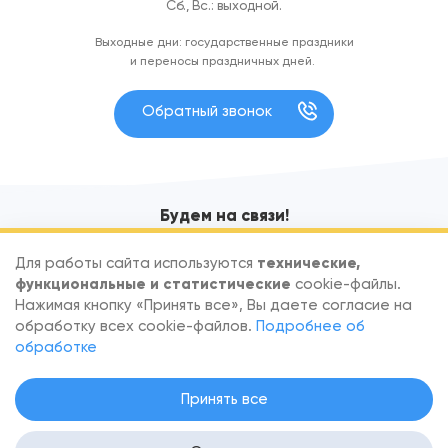
Сб., Вс.: выходной.
Выходные дни: государственные праздники
и переносы праздничных дней.
Обратный звонок
Будем на связи!
Узнавайте первыми об акциях и новых поступлениях
Для работы сайта используются
технические,
функциональные и статистические
cookie-файлы.
Нажимая кнопку «Принять все», Вы даете согласие на
обработку всех cookie-файлов.
Подробнее об
обработке
По вопросам сотрудничества обращайтесь
info@goodfish.by
.
Принять все
Скачать реквизиты
.
Настройка согласия на файлы Cookie
.
Политика в отношении обработки персональных данных
. Вся
информация на сайте — собственность интернет-магазина