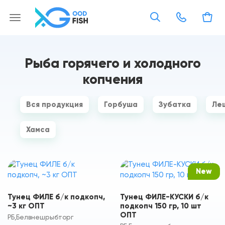
Рыба горячего и холодного
копчения
Вся продукция
Горбуша
Зубатка
Ле
Хамса
New
Тунец ФИЛЕ б/к подкопч,
Тунец ФИЛЕ-КУСКИ б/к
~3 кг ОПT
подкопч 150 гр, 10 шт
ОПТ
РБ,Белвнешрыбторг