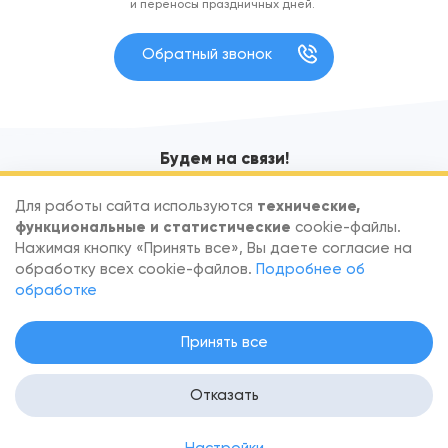
и переносы праздничных дней.
Обратный звонок
Будем на связи!
Узнавайте первыми об акциях и новых поступлениях
Для работы сайта используются
технические,
функциональные и статистические
cookie-файлы.
Нажимая кнопку «Принять все», Вы даете согласие на
обработку всех cookie-файлов.
Подробнее об
обработке
По вопросам сотрудничества обращайтесь
info@goodfish.by
.
Принять все
Скачать реквизиты
.
Настройка согласия на файлы Cookie
.
Политика в отношении обработки персональных данных
. Вся
информация на сайте — собственность интернет-магазина
Отказать
Goodfish.by. Все права защищены. Публикация информации
с сайта без разрешения правообладателя запрещена.